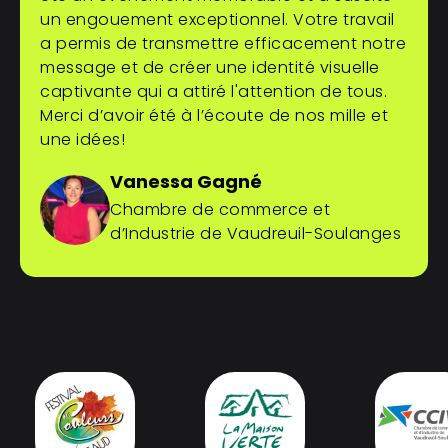
un engouement exceptionnel. Votre travail
a permis de transmettre efficacement notre
message et de créer une identité visuelle
captivante qui a attiré l'attention de tous.
Merci d’avoir été à l’écoute de nos mille et
une idées!
Vanessa Gagné
Chambre de commerce et
d’Industrie de Vaudreuil-Soulanges