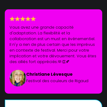
Vous avez une grande capacité
d'adaptation. La flexibilité et la
collaboration est un must en événementiel.
Il n'y a rien de plus certain que les imprévus
en contexte de festival. Merci pour votre
implication et votre dévouement. Vous êtes
des alliés fort appréciés.🫶👏🍂
Christiane Lévesque
Festival des couleurs de Rigaud